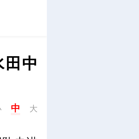
立即下载
水田中
中
小
大