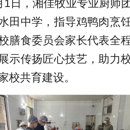
月1日，湘佳牧业专业厨师
水田中学，指导鸡鸭肉烹
校膳食委员会家长代表全
展示传扬匠心技艺，助力
家校共育建设。