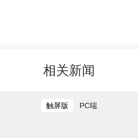
家长和校方人员关于食材
、食品安全的各类疑问。
黄、外酥里嫩。在工作人
相关新闻
，家长代表与教职工现场
感收获了大家的一致好评
PC端
触屏版
次活动是该校深化食育实