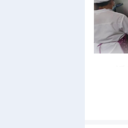
活
牧业专
实操演
全、火