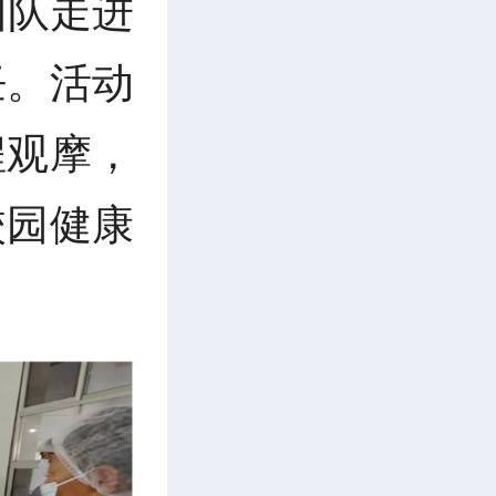
团队走进
饪。活动
程观摩，
校园健康