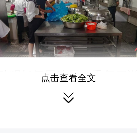
动现场氛围浓厚、香气四
点击查看全文

业厨师现场指导鸡鸭肉烹
示。厨师们通俗易懂地讲
候把控、营养保留等饮食