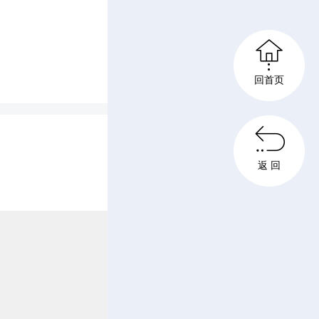
品质、膳

菜品成品
回首页
员的有序

返 回
品鉴，美
。
践、推进