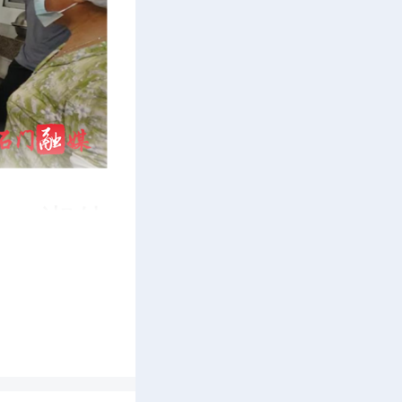
溢。湘佳
饪，全程
解食材安
知识，耐