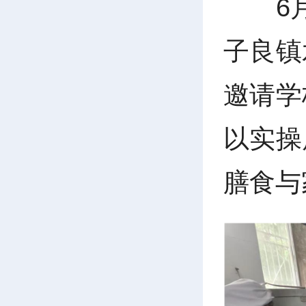
6
子良镇
邀请学
以实操
膳食与