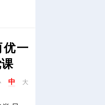
立即下载
两优一
党课
中
小
大