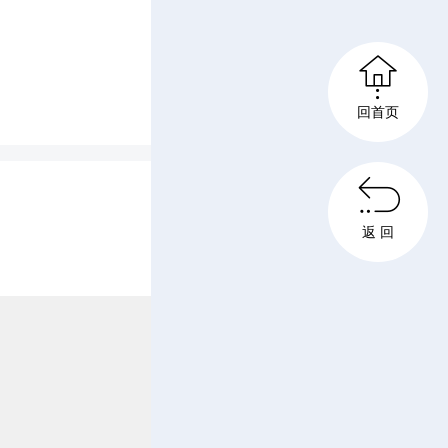

回首页

关于表彰
返 回
作者和先
门县“两
。