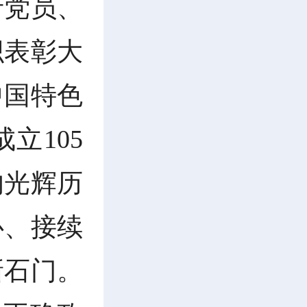
产党员、
织表彰大
中国特色
立105
的光辉历
心、接续
新石门。