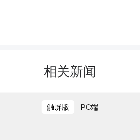
议宣读了《中共石门县委
相关新闻
秀共产党员、优秀党务工
党组织的决定》，为获石
PC端
触屏版
”表彰奖励的代表颁发证书