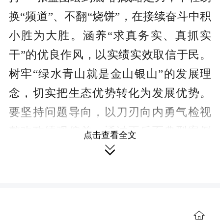
换“频道”、不翻“烧饼”，在接续奋斗中积
小胜为大胜。涵养“求真务实、真抓实
干”的优良作风，以实绩实效取信于民。
树牢“绿水青山就是金山银山”的发展理
念，切实把生态优势转化为发展优势。
要坚持问题导向，以刀刃向内勇气检视
整改政绩观偏差。通过正反面典型案例
点击查看全文

的学习借鉴和警醒警示，动真碰硬查摆
纠治政绩观偏差问题，要坚决杜绝“走过
场”式的应付、防止“一阵风”式的突击、
纠治“治标不治本”式的表面整改，通过严
