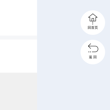
改、销

回首页
步开展消
场逃生自

返 回
电动车停
消防安全