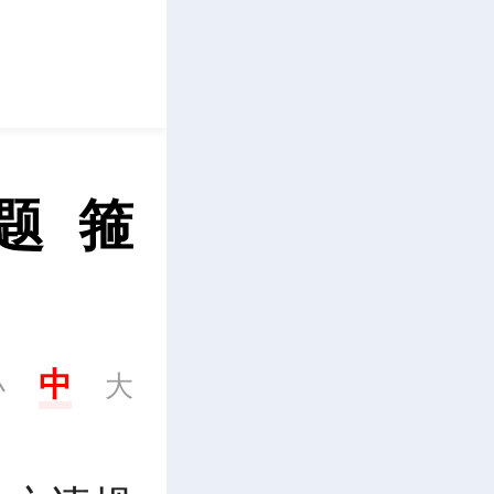
立即下载
  箍
中
小
大