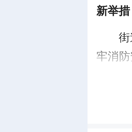
新举措
街
牢消防
区组建
检查电
车、高
池私自