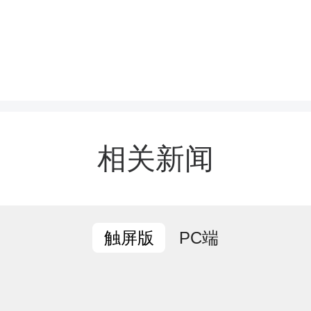
严格落实“发现、登记、整
环管理制度。工作人员同
宣讲，科普合规充电、火
相关新闻
物清理等安全知识，解读
刚性禁令，引导居民遵守
PC端
触屏版