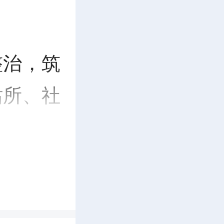
整治，筑
站所、社
查。重点
、楼道堆
充电、电
立问题台