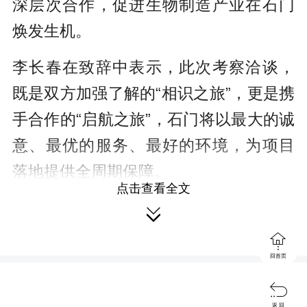
深层次合作，促进生物制造产业在石门
焕发生机。
李长春在致辞中表示，此次考察洽谈，
既是双方加强了解的“相识之旅”，更是携
手合作的“启航之旅”，石门将以最大的诚
意、最优的服务、最好的环境，为项目
落地提供全周期保障。
点击查看全文
吴兴国对周功克、张东远一行来石考察

表示热烈欢迎。吴兴国指出，创新发展

生物制造产业是深入贯彻落实习近平总
回首页
书记关于新型工业化重要论述的重要举

返 回