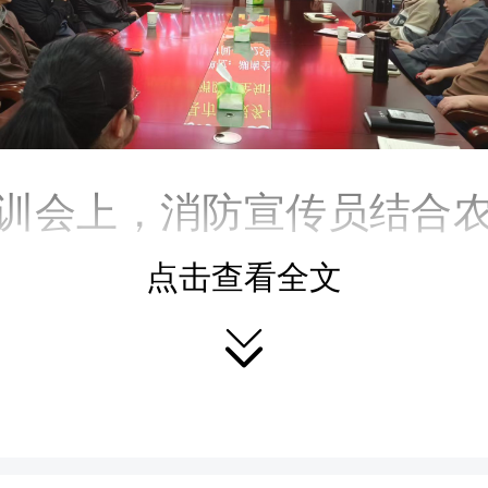
训会上，消防宣传员结合
隐患突出的特点，重点解读
点击查看全文

线老化、插座滥用等常见
三要素及灭火基本原理；