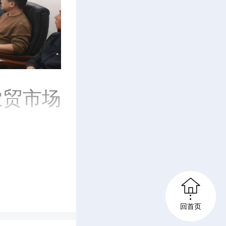
农贸市场
电器过
风险，阐

通过典型
回首页