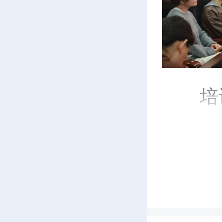
培
电气
载、电
释燃烧