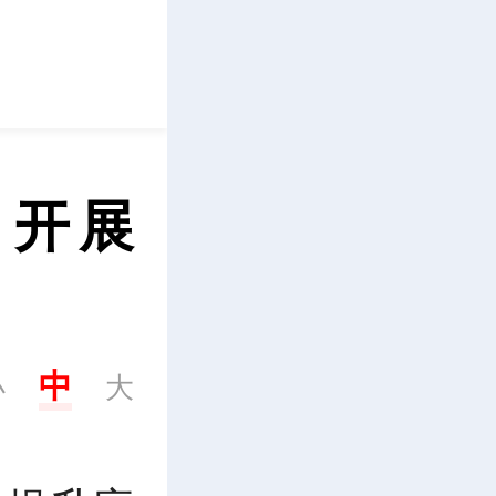
立即下载
：开展
 
中
小
大